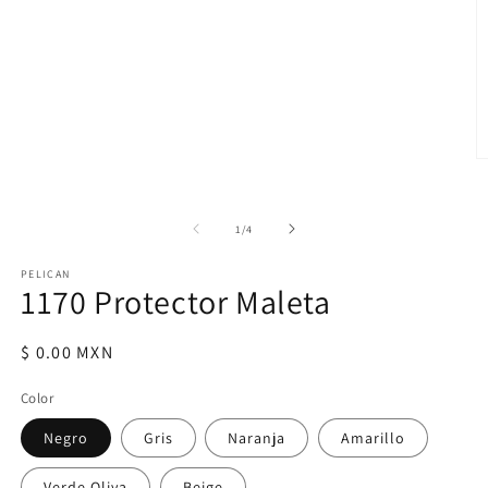
en
una
ventana
modal
Ab
e
m
2
de
e
1
/
4
u
v
PELICAN
m
1170 Protector Maleta
Precio
$ 0.00 MXN
habitual
Color
Negro
Gris
Naranja
Amarillo
Verde Oliva
Beige